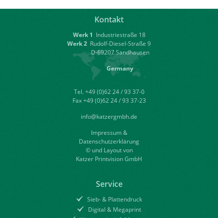
Kontakt
Werk 1
Industriestraße 18
Werk 2
Rudolf-Diesel-Straße 9
D-69207 Sandhausen
Germany
Tel. +49 (0)62 24 / 93 37-0
Fax +49 (0)62 24 / 93 37-23
info@katzergmbh.de
Impressum &
Datenschutzerklärung
© und Layout von
Katzer Printvision GmbH
Service
Sieb- & Plattendruck
Digital & Megaprint